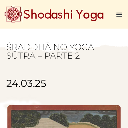
O Q
ŚRADDHĀ NO YOGA
SŪTRA – PARTE 2
24.03.25