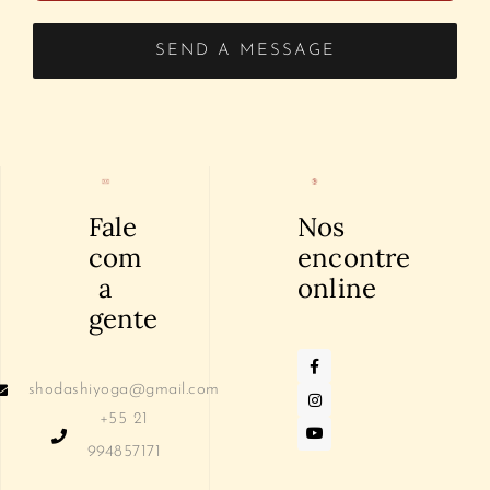
SEND A MESSAGE
Fale
Nos
com
encontre
a
online
gente
shodashiyoga@gmail.com
+55 21
994857171