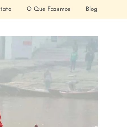
tato
O Que Fazemos
Blog